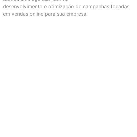
desenvolvimento e otimização de campanhas focadas
em vendas online para sua empresa.
CONSULTOR
Preencha os dados que um de nossos especialistas
entrara em contato o mais breve possivel.